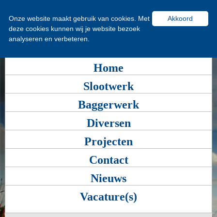
Onze website maakt gebruik van cookies. Met
Akkoord
deze cookies kunnen wij je website bezoek
analyseren en verbeteren.
Home
Slootwerk
Baggerwerk
Diversen
Projecten
Contact
Nieuws
Vacature(s)