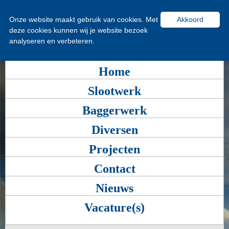
Onze website maakt gebruik van cookies. Met
Akkoord
deze cookies kunnen wij je website bezoek
analyseren en verbeteren.
Home
Slootwerk
Baggerwerk
Diversen
Projecten
Contact
Nieuws
Vacature(s)